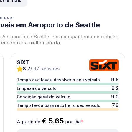
stre mais
ce ever
veis em Aeroporto de Seattle
 Aeroporto de Seattle. Para poupar tempo e dinheiro,
ncontrar a melhor oferta.
SIXT
8.7
/ 97 revisões
9.6
Tempo que levou devolver o seu veículo
9.2
Limpeza do veículo
9.0
Condição geral do veículo
7.9
Tempo levou para recolher o seu veículo
€ 5.65
A partir de
por dia
*