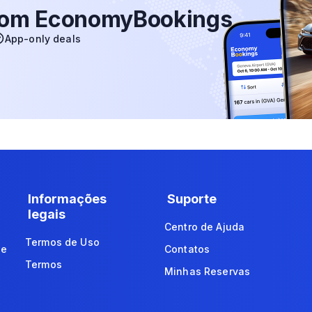
 com EconomyBookings
App-only deals
Informações
Suporte
legais
Centro de Ajuda
Termos de Uso
de
Contatos
Termos
Minhas Reservas