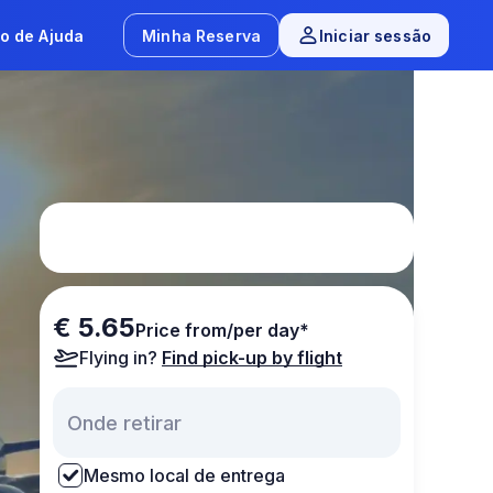
o de Ajuda
Minha Reserva
Iniciar sessão
€ 5.65
Price from/per day*
Flying in?
Find pick-up by flight
Mesmo local de entrega