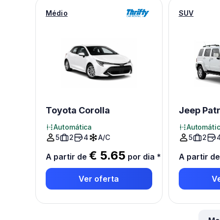
Médio
SUV
Toyota Corolla
Jeep Patr
Automática
Automáti
5
2
4
A/C
5
2
€ 5.65
A partir de
por dia
*
A partir d
Ver oferta
Ve