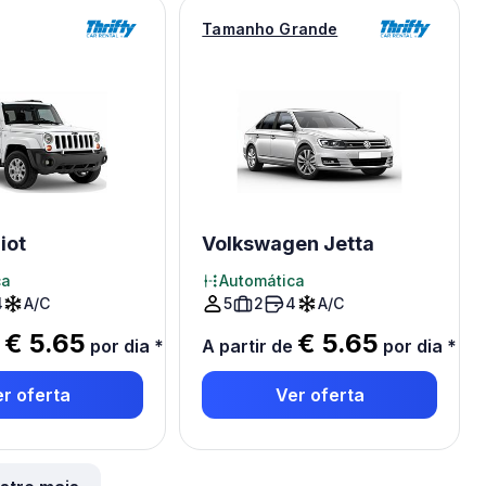
Tamanho Grande
iot
Volkswagen Jetta
ca
Automática
4
A/C
5
2
4
A/C
€ 5.65
€ 5.65
e
por dia
*
A partir de
por dia
*
r oferta
Ver oferta