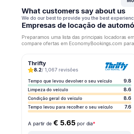
Mo
What customers say about us
We do our best to provide you the best experien
Empresas de locação de automó
Preparamos uma lista das principais locadoras em
compare ofertas em EconomyBookings.com para e
Thrifty
8.2
/ 1,067 revisões
9.8
Tempo que levou devolver o seu veículo
8.6
Limpeza do veículo
8.6
Condição geral do veículo
7.6
Tempo levou para recolher o seu veículo
€ 5.65
A partir de
por dia
*