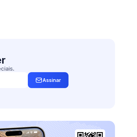
er
ciais.
Assinar