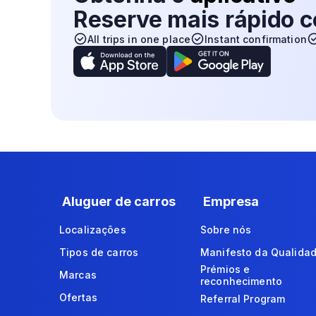
Reserve mais rápido
All trips in one place
Instant confirmation
Aluguer de carros
Empresa
Localizações
Sobre nós
Tipos de carros
Manifesto da Qualida
Prémios e
Marcas
reconhecimento
Ofertas
Referral Program