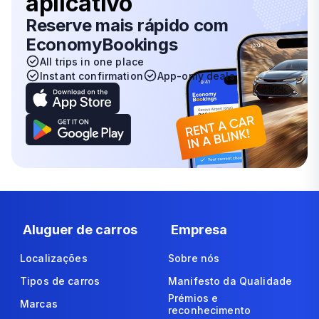
aplicativo
Reserve mais rápido com
EconomyBookings
All trips in one place
Instant confirmation
App-only deals
Aluguer de carros
Empresa
Localizações
Sobre nós
Tipos de carros
Manifesto da Qualidade
Prémios e
Marcas
reconhecimento