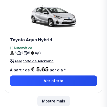
Toyota Aqua Hybrid
Automática
5
2
5
A/C
Aeroporto de Auckland
€ 5.65
A partir de
por dia
*
Ver oferta
Mostre mais