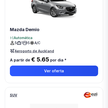
Mazda Demio
Automática
5
1
5
A/C
Aeroporto de Auckland
€ 5.65
A partir de
por dia
*
Ver oferta
SUV