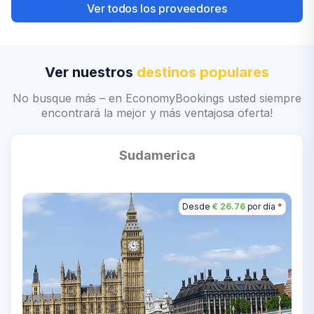
Ver todos los proveedores
Ver nuestros
destinos populares
No busque más – en EconomyBookings usted siempre
encontrará la mejor y más ventajosa oferta!
Sudamerica
Desde
Desde
Desde
Desde
Desde
Desde
€ 20.39
€ 26.76
€ 43.46
€ 31.25
€ 36.18
€ 13.41
por día
por día
por día
por día
por día
por día
*
*
*
*
*
*