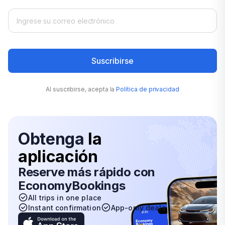
Lima
Alquiler de coches: Aeropuerto de Seattle
Alquiler de coches: Aeropuerto de Tijuana
Alquiler de coches: Aeropuerto de Phoenix
Alquiler de coches: Río de Janeiro Aeropuerto S.
Dumo
Suscribirse
Alquiler de coches: Aeropuerto Tocumen de
Panama
Al suscribirse, acepta la
Política de privacidad
Obtenga
la
aplicación
Reserve más rápido con
EconomyBookings
All trips in one place
Instant confirmation
App-only deals