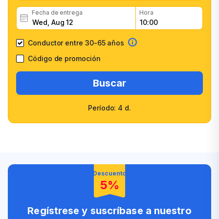
Fecha de entrega
Hora
Conductor entre 30-65 años
Código de promoción
Buscar
Período: 4 d.
Confirmación Rápida
Amplia gama de vehículos
Alta confianza del cliente
Personal amigable
Descuento
5%
Regístrese y suscríbase a nuestro