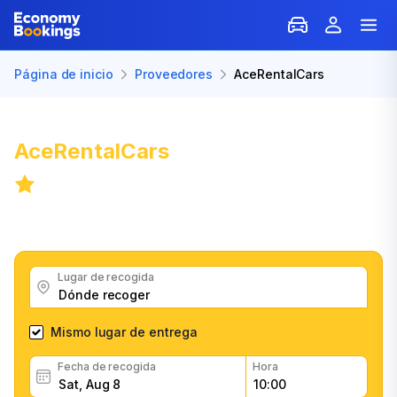
Página de inicio
Proveedores
AceRentalCars
Alquiler de Coches con
AceRentalCars
8.3
/
1,066 opiniones
Obtenga excelentes tarifas de AceRentalCars, lea
comentarios de clientes, reserve fácil y rápidamente
Lugar de recogida
Mismo lugar de entrega
Fecha de recogida
Hora